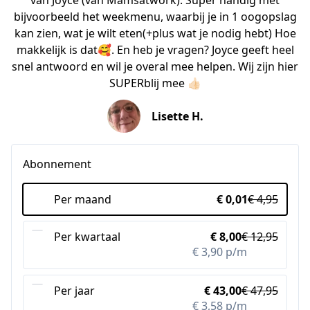
van Joyce (van Mamsatwork). Super handig met
bijvoorbeeld het weekmenu, waarbij je in 1 oogopslag
kan zien, wat je wilt eten(+plus wat je nodig hebt) Hoe
makkelijk is dat🥰. En heb je vragen? Joyce geeft heel
snel antwoord en wil je overal mee helpen. Wij zijn hier
SUPERblij mee 👍🏻
Lisette H.
Abonnement
Per maand
€ 0,01
€ 4,95
Per kwartaal
€ 8,00
€ 12,95
€ 3,90 p/m
-14%
Per jaar
€ 43,00
€ 47,95
€ 3,58 p/m
-21%