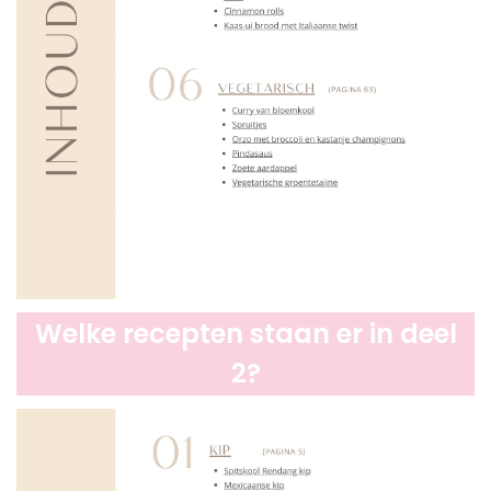
Welke recepten staan er in deel
2?